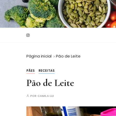
I
r
p
a
r
a
c
o
n
Página inicial
Pão de Leite
t
e
PÃES
RECEITAS
ú
Pão de Leite
d
o
POR
CAMILA LUI