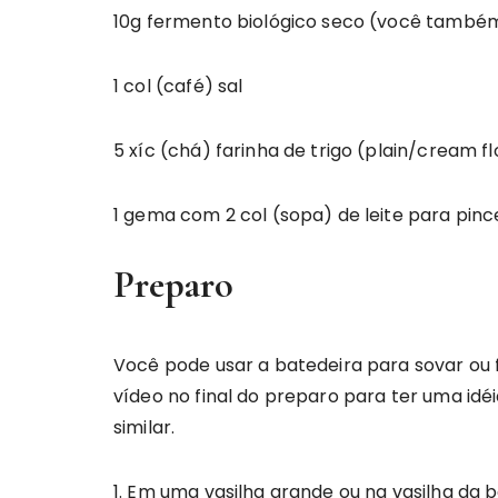
10g fermento biológico seco (você também
1 col (café) sal
5 xíc (chá) farinha de trigo (plain/cream fl
1 gema com 2 col (sopa) de leite para pinc
Preparo
Você pode usar a batedeira para sovar ou
vídeo no final do preparo para ter uma idé
similar.
1. Em uma vasilha grande ou na vasilha da b