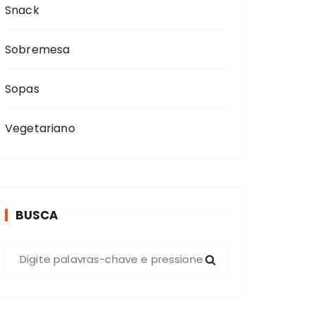
Snack
Sobremesa
Sopas
Vegetariano
BUSCA
P
r
o
c