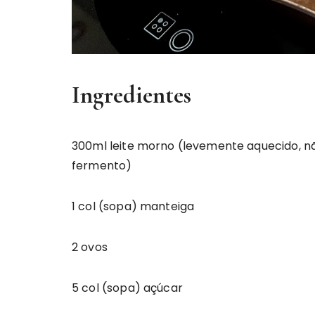
Ingredientes
300ml leite morno (levemente aquecido, n
fermento)
1 col (sopa) manteiga
2 ovos
5 col (sopa) açúcar