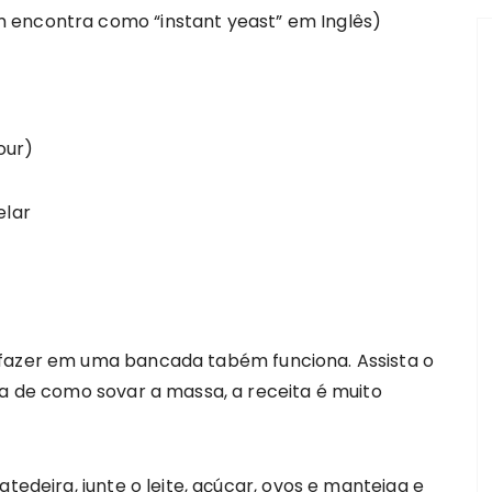
 encontra como “instant yeast” em Inglês)
our)
elar
 fazer em uma bancada tabém funciona. Assista o
ia de como sovar a massa, a receita é muito
atedeira, junte o leite, açúcar, ovos e manteiga e