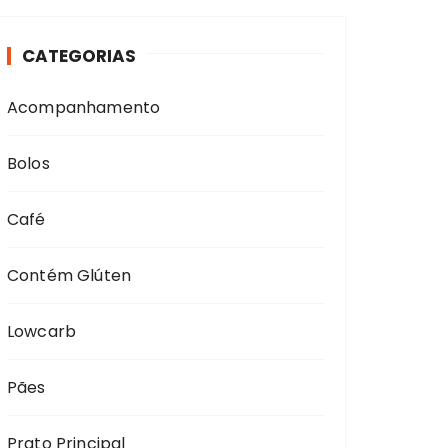
u
r
CATEGORIAS
a
r
Acompanhamento
p
o
r
Bolos
:
Café
Contém Glúten
Lowcarb
Pães
Prato Principal