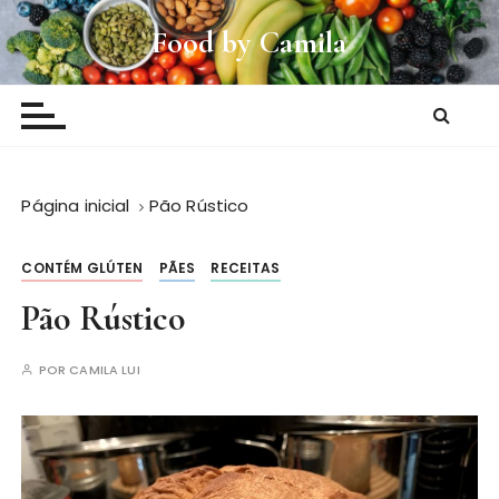
I
Food by Camila
r
p
a
r
a
c
Página inicial
Pão Rústico
o
n
t
CONTÉM GLÚTEN
PÃES
RECEITAS
e
Pão Rústico
ú
d
POR
CAMILA LUI
o