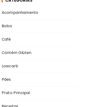
CATEGORIAS
a
r
Acompanhamento
p
o
r
Bolos
:
Café
Contém Glúten
Lowcarb
Pães
Prato Principal
Receitas