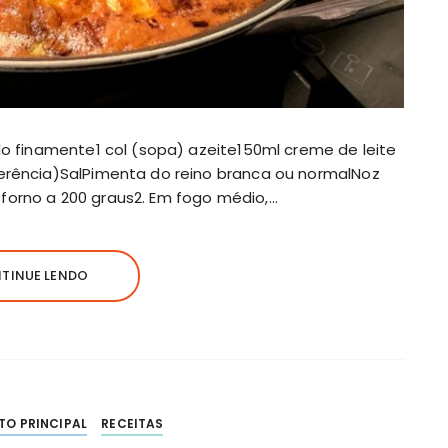
ado finamente1 col (sopa) azeite150ml creme de leite
ferência)SalPimenta do reino branca ou normalNoz
forno a 200 graus2. Em fogo médio,…
TINUE LENDO
TO PRINCIPAL
RECEITAS