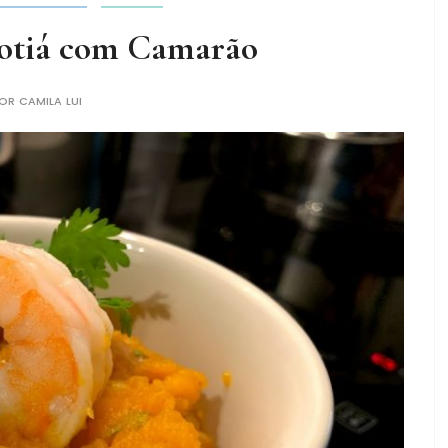
otiá com Camarão
POR
CAMILA LUI