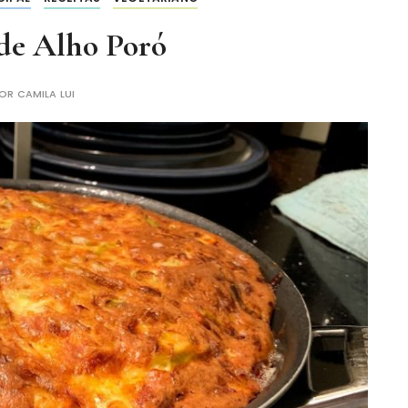
 de Alho Poró
POR
CAMILA LUI