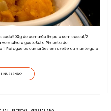
massada500g de camarão limpo e sem casca1/2
a vermelha a gostoSal e Pimenta do
ro 1. Refogue os camarões em azeite ou manteiga e
TINUE LENDO
CIPAL
RECEITAS
VEGETARIANO