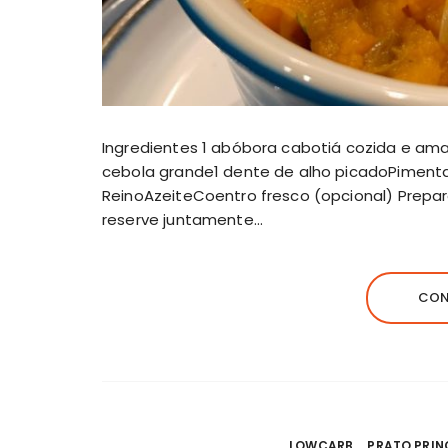
Ingredientes 1 abóbora cabotiá cozida e a
cebola grande1 dente de alho picadoPiment
ReinoAzeiteCoentro fresco (opcional) Prepa
reserve juntamente…
CON
LOWCARB
PRATO PRIN