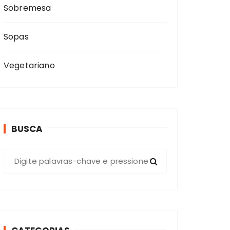
Sobremesa
Sopas
Vegetariano
BUSCA
P
r
o
c
u
r